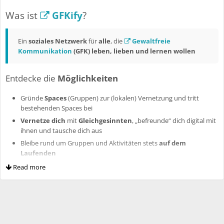
Was ist
GFKify
?
Ein
soziales Netzwerk
für
alle
, die
Gewaltfreie
Kommunikation
(GFK) leben, lieben und lernen wollen
Entdecke die
Möglichkeiten
Gründe
Spaces
(Gruppen) zur (lokalen) Vernetzung und tritt
bestehenden Spaces bei
Vernetze dich
mit
Gleichgesinnten
, „befreunde“ dich digital mit
ihnen und tausche dich aus
Bleibe rund um Gruppen und Aktivitäten stets
auf dem
Laufenden
Teile und suche
Veranstaltungen
und
Angebote
rund um die
Read more
Gewaltfreie Kommunikation
Die Bedienung ist an das soziale Netzwerk mit blauem F angelehnt, um
den
Einstieg so einfach wie möglich
zu gestalten.