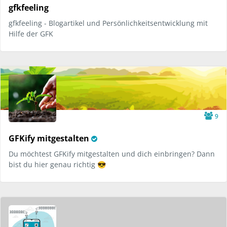
gfkfeeling
gfkfeeling - Blogartikel und Persönlichkeitsentwicklung mit
Hilfe der GFK
9
V
GFKify mitgestalten
e
Du möchtest GFKify mitgestalten und dich einbringen? Dann
r
bist du hier genau richtig 😎
i
f
i
e
d