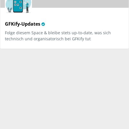
V
GFKify-Updates
e
Folge diesem Space & bleibe stets up-to-date, was sich
r
technisch und organisatorisch bei GFKify tut
i
f
i
e
d
107
V
Giraffengespräche
e
Stelle Fragen, teile deine Herausforderungen und informiere
r
andere über Neuigkeiten
i
f
i