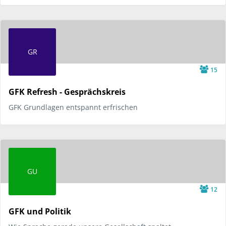
GR
15
GFK Refresh - Gesprächskreis
GFK Grundlagen entspannt erfrischen
GU
12
GFK und Politik